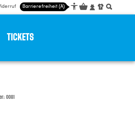
iderruf
Barrierefreiheit (A)
TICKETS
er:
0081