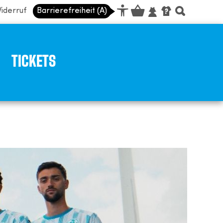
iderruf
Barrierefreiheit (A)
TICKETS