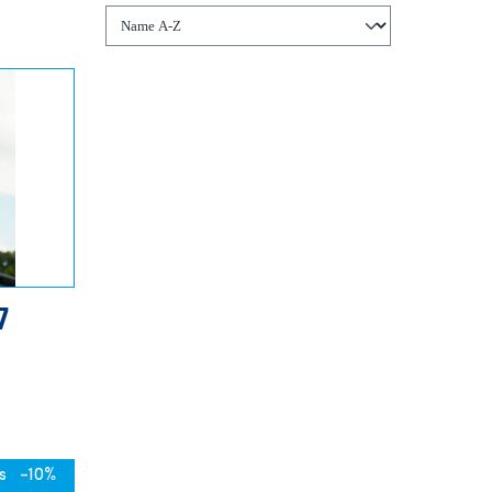
7
s
-10%