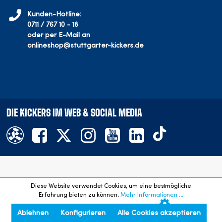
Kunden-Hotline:
0711 / 767 10 - 18
oder per E-Mail an
onlineshop@stuttgarter-kickers.de
DIE KICKERS IM WEB & SOCIAL MEDIA
Offizieller Onlineshop des SV Stuttgarter Kickers e.V.
Diese Website verwendet Cookies, um eine bestmögliche
©
2026
- Alle Rechte vorbehalten. Preisangaben inkl. gesetzl.
Erfahrung bieten zu können.
Mehr Informationen ...
MwSt. und zzgl. Versandkosten.
Ablehnen
Konfigurieren
Alle Cookies akzeptieren