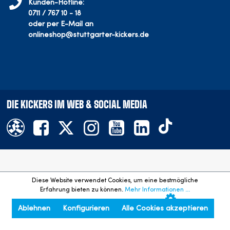
Kunden-Hotline:
0711 / 767 10 - 18
oder per E-Mail an
onlineshop@stuttgarter-kickers.de
DIE KICKERS IM WEB & SOCIAL MEDIA
Offizieller Onlineshop des SV Stuttgarter Kickers e.V.
Diese Website verwendet Cookies, um eine bestmögliche
©
2026
- Alle Rechte vorbehalten. Preisangaben inkl. gesetzl.
Erfahrung bieten zu können.
Mehr Informationen ...
MwSt. und zzgl. Versandkosten.
Ablehnen
Konfigurieren
Alle Cookies akzeptieren