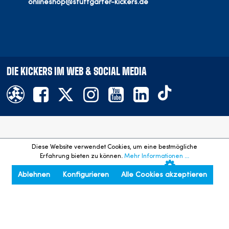
onlineshop@stuttgarter-kickers.de
DIE KICKERS IM WEB & SOCIAL MEDIA
Offizieller Onlineshop des SV Stuttgarter Kickers e.V.
Diese Website verwendet Cookies, um eine bestmögliche
©
2026
- Alle Rechte vorbehalten. Preisangaben inkl. gesetzl.
Erfahrung bieten zu können.
Mehr Informationen ...
MwSt. und zzgl. Versandkosten.
Ablehnen
Konfigurieren
Alle Cookies akzeptieren
An den Seitenanfang springen