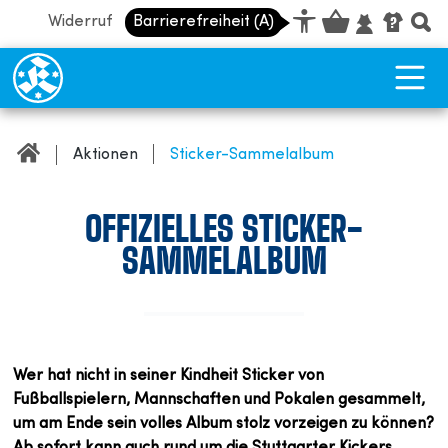
Widerruf
Barrierefreiheit (A)
Barrierefreiheit Dashboard öffnen
Tastenkombinationen anzeigen
Hauptnavigation anzeigen
Vorlesefunktion anzeigen
zum Inhalt springen
Aktionen
Sticker-Sammelalbum
OFFIZIELLES STICKER-
SAMMELALBUM
Wer hat nicht in seiner Kindheit Sticker von
Fußballspielern, Mannschaften und Pokalen gesammelt,
um am Ende sein volles Album stolz vorzeigen zu können?
Ab sofort kann auch rund um die Stuttgarter Kickers