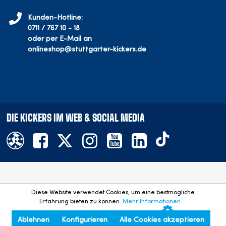
Kunden-Hotline:
0711 / 767 10 - 18
oder per E-Mail an
onlineshop@stuttgarter-kickers.de
DIE KICKERS IM WEB & SOCIAL MEDIA
Offizieller Onlineshop des SV Stuttgarter Kickers e.V.
Diese Website verwendet Cookies, um eine bestmögliche
©
2026
- Alle Rechte vorbehalten. Preisangaben inkl. gesetzl.
Erfahrung bieten zu können.
Mehr Informationen ...
MwSt. und zzgl. Versandkosten.
Ablehnen
Konfigurieren
Alle Cookies akzeptieren