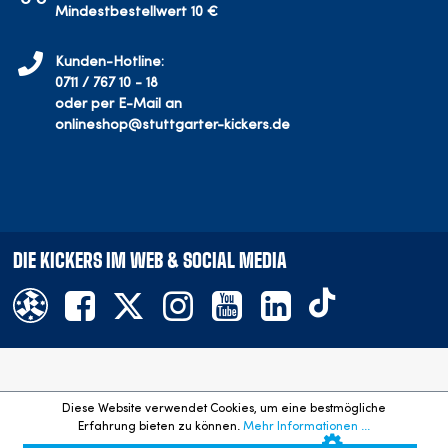
Mindestbestellwert 10 €
Kunden-Hotline:
0711 / 767 10 - 18
oder per E-Mail an
onlineshop@stuttgarter-kickers.de
DIE KICKERS IM WEB & SOCIAL MEDIA
Offizieller Onlineshop des SV Stuttgarter Kickers e.V.
Diese Website verwendet Cookies, um eine bestmögliche
©
2026
- Alle Rechte vorbehalten. Preisangaben inkl. gesetzl.
Erfahrung bieten zu können.
Mehr Informationen ...
MwSt. und zzgl. Versandkosten.