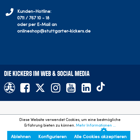
Kunden-Hotline:
0711 / 767 10 - 18
oder per E-Mail an
onlineshop@stuttgarter-kickers.de
DIE KICKERS IM WEB & SOCIAL MEDIA
Offizieller Onlineshop des SV Stuttgarter Kickers e.V.
Diese Website verwendet Cookies, um eine bestmögliche
©
2026
- Alle Rechte vorbehalten. Preisangaben inkl. gesetzl.
Erfahrung bieten zu können.
Mehr Informationen ...
MwSt. und zzgl. Versandkosten.
Ablehnen
Konfigurieren
Alle Cookies akzeptieren