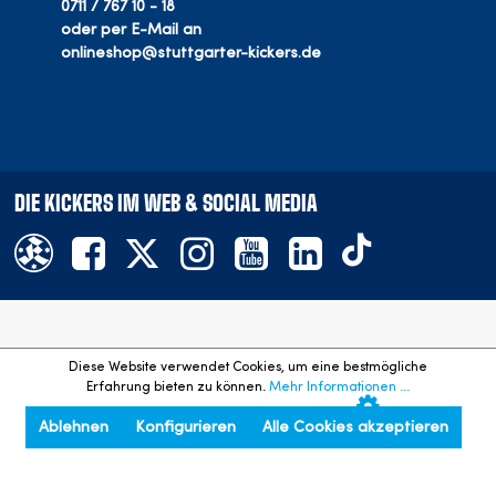
0711 / 767 10 - 18
oder per E-Mail an
onlineshop@stuttgarter-kickers.de
DIE KICKERS IM WEB & SOCIAL MEDIA
Offizieller Onlineshop des SV Stuttgarter Kickers e.V.
Diese Website verwendet Cookies, um eine bestmögliche
©
2026
- Alle Rechte vorbehalten. Preisangaben inkl. gesetzl.
Erfahrung bieten zu können.
Mehr Informationen ...
MwSt. und zzgl. Versandkosten.
Ablehnen
Konfigurieren
Alle Cookies akzeptieren