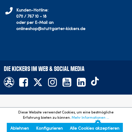
Kunden-Hotline:
0711 / 767 10 - 18
oder per E-Mail an
onlineshop@stuttgarter-kickers.de
DIE KICKERS IM WEB & SOCIAL MEDIA
Offizieller Onlineshop des SV Stuttgarter Kickers e.V.
Diese Website verwendet Cookies, um eine bestmögliche
©
2026
- Alle Rechte vorbehalten. Preisangaben inkl. gesetzl.
Erfahrung bieten zu können.
Mehr Informationen ...
MwSt. und zzgl. Versandkosten.
Ablehnen
Konfigurieren
Alle Cookies akzeptieren