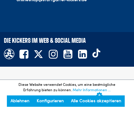
DIE KICKERS IM WEB & SOCIAL MEDIA
Offizieller Onlineshop des SV Stuttgarter Kickers e.V.
Diese Website verwendet Cookies, um eine bestmögliche
©
2026
- Alle Rechte vorbehalten. Preisangaben inkl. gesetzl.
Erfahrung bieten zu können.
Mehr Informationen ...
MwSt. und zzgl. Versandkosten.
Ablehnen
Konfigurieren
Alle Cookies akzeptieren
An den Seitenanfang springen