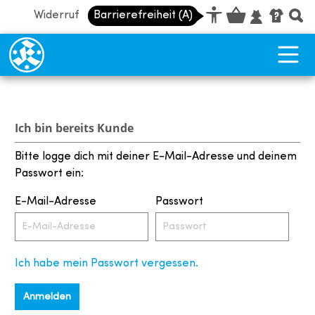
Widerruf
Barrierefreiheit (A)
Barrierefreiheit Dashboard öffnen
Tastenkombinationen anzeigen
Hauptnavigation anzeigen
Vorlesefunktion anzeigen
zum Inhalt springen
Ich bin bereits Kunde
Bitte logge dich mit deiner E-Mail-Adresse und deinem
Passwort ein:
E-Mail-Adresse
Passwort
Ich habe mein Passwort vergessen.
Anmelden