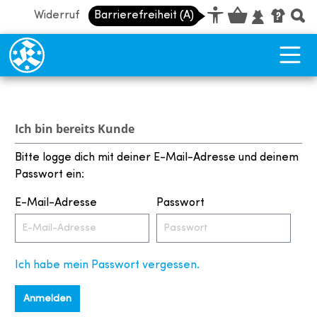
Widerruf
Barrierefreiheit (A)
Barrierefreiheit Dashboard öffnen
Tastenkombinationen anzeigen
Hauptnavigation anzeigen
Vorlesefunktion anzeigen
zum Inhalt springen
Ich bin bereits Kunde
Bitte logge dich mit deiner E-Mail-Adresse und deinem
Passwort ein:
E-Mail-Adresse
Passwort
Ich habe mein Passwort vergessen.
Anmelden