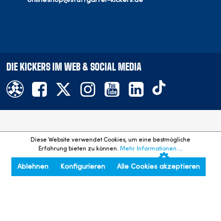
DIE KICKERS IM WEB & SOCIAL MEDIA
Offizieller Onlineshop des SV Stuttgarter Kickers e.V.
Diese Website verwendet Cookies, um eine bestmögliche
©
2026
- Alle Rechte vorbehalten. Preisangaben inkl. gesetzl.
Erfahrung bieten zu können.
Mehr Informationen ...
MwSt. und zzgl. Versandkosten.
Ablehnen
Konfigurieren
Alle Cookies akzeptieren
An den Seitenanfang springen